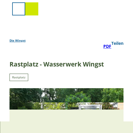
Z
u
Suche
m
I
n
h
a
Die Wingst
Teilen
PDF
l
t
Rastplatz - Wasserwerk Wingst
Rastplatz