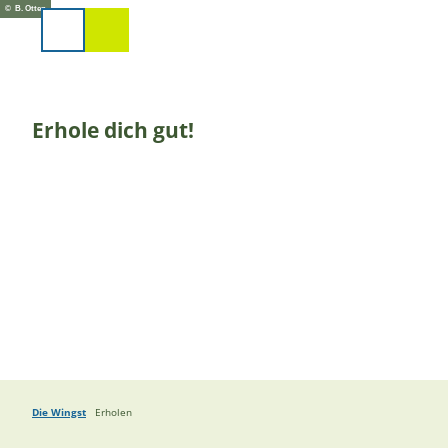
Z
© B. Otten
u
Suche
m
I
n
h
Erhole dich gut!
a
l
t
Die Wingst
Erholen