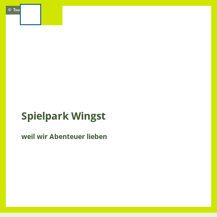
Z
© Tourismus GmbH Wingst
u
Suche
m
I
n
h
a
l
t
Spielpark Wingst
weil wir Abenteuer lieben