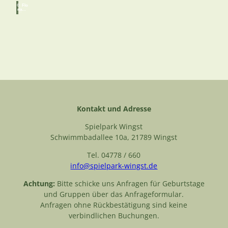
© Flo
rian T
rykow
ski
Gruppen
Kinder, Geburtstage, Firmen
© Be
rnd O
tten
Kontakt und Adresse
Bistro
und
Spielpark Wingst
Grillplätze
Schwimmbadallee 10a, 21789 Wingst
Tel. 04778 / 660
info@spielpark-wingst.de
Achtung:
Bitte schicke uns Anfragen für Geburtstage
und Gruppen über das Anfrageformular.
Anfragen ohne Rückbestätigung sind keine
verbindlichen Buchungen.