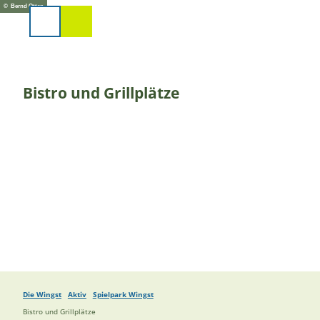
Z
© Bernd Otten
u
Suche
m
I
n
h
Bistro und Grillplätze
a
l
t
Die Wingst
Aktiv
Spielpark Wingst
Bistro und Grillplätze