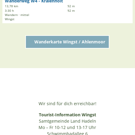
Wanderweg W4 - Kraienholt
e
e
13,78 km
92 m
b
'
3:30 h
92 m
n
Wandern · mittel
W
Wingst
i
a
s
n
w
d
e
Wanderkarte Wingst / Ahlenmoor
e
g
r
W
w
i
e
n
g
g
W
s
4
t
-
'
K
ö
r
f
Wir sind für dich erreichbar!
a
f
i
Tourist-Information Wingst
n
e
Samtgemeinde Land Hadeln
e
n
Mo – Fr 10-12 und 13-17 Uhr
n
h
Schwimmbadallee 6