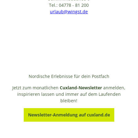
o
Tel.: 04778 - 81 200
l
urlaub@wingst.de
t
'
ö
f
f
n
e
n
Nordische Erlebnisse für dein Postfach
Jetzt zum monatlichen
Cuxland-Newsletter
anmelden,
inspirieren lassen und immer auf dem Laufenden
bleiben!
Newsletter-Anmeldung auf cuxland.de