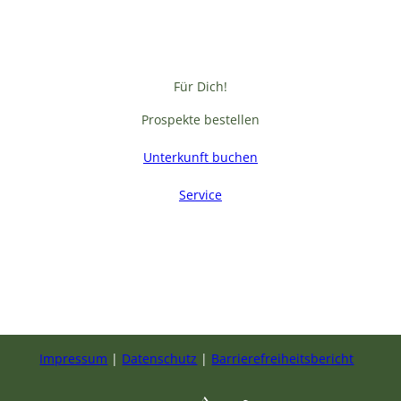
Für Dich!
Prospekte bestellen
Unterkunft buchen
Service
F
a
c
e
b
Impressum
Datenschutz
Barrierefreiheitsbericht
o
o