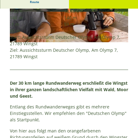
Route
7:33 h
30,66 km
© Bernd Otten, Samtgemeinde Land Hadeln, B
© keine Angaben, Samtgemeinde Land Hadeln
140 m
140 m
ernd Otten |
CC-BY-SA
|
CC-BY-SA
-1 m
59 m
60 m
Start: Aussichtssturm Deutscher Olymp, Am Olymp 7,
21789 Wingst
© Bernd Otten, Samtgemeinde Land Hadeln |
CC-BY-SA
Ziel: Aussichtssturm Deutscher Olymp, Am Olymp 7,
21789 Wingst
Der 30 km lange Rundwanderweg erschließt die Wingst
in ihrer ganzen landschaftlichen Vielfalt mit Wald, Moor
und Geest.
Entlang des Rundwanderweges gibt es mehrere
Einstiegsstellen. Wir empfehlen den "Deutschen Olymp"
als Startpunkt.
Von hier aus folgt man den orangefarbenen
Richtungspfeilen auf weißem Grund durch den Wingster