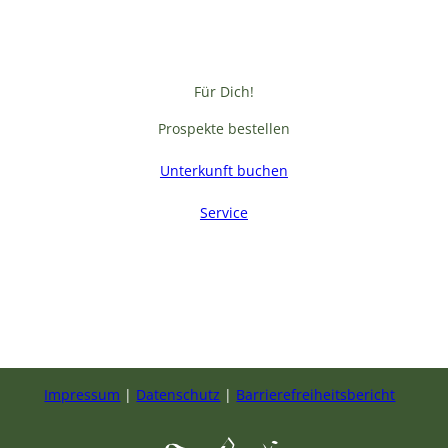
Für Dich!
Prospekte bestellen
Unterkunft buchen
Service
F
a
c
e
b
Impressum
Datenschutz
Barrierefreiheitsbericht
o
o
k