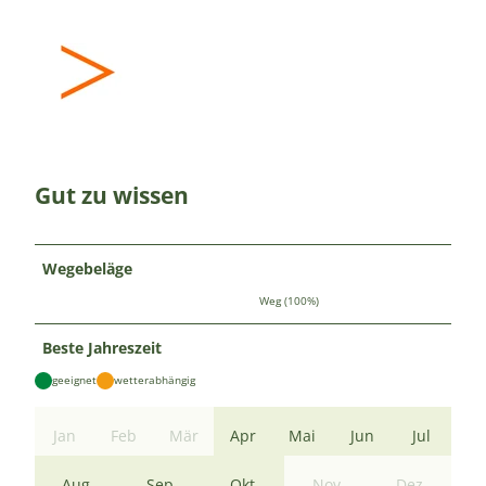
Gut zu wissen
Wegebeläge
Weg (100%)
Beste Jahreszeit
geeignet
wetterabhängig
Jan
Feb
Mär
Apr
Mai
Jun
Jul
Aug
Sep
Okt
Nov
Dez