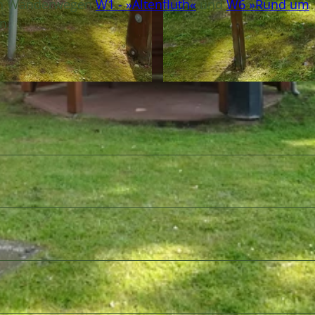
 den Wanderwegen
W1 - »Altenfluth«
und
W6 »Rund um
n.
© A. Brüning |
CC-BY