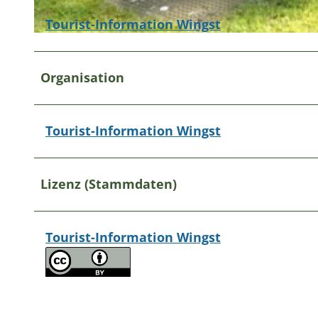
Tourist-Information Wingst
© A. Brüning |
CC-BY
Organisation
Tourist-Information Wingst
Lizenz (Stammdaten)
Tourist-Information Wingst