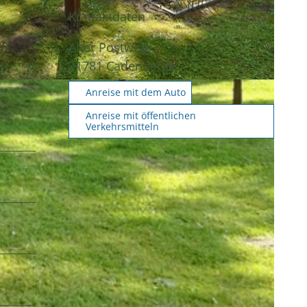
Kontaktdaten
Alter Postweg
21781
Cadenberge
Anreise mit dem Auto
Anreise mit öffentlichen
Verkehrsmitteln