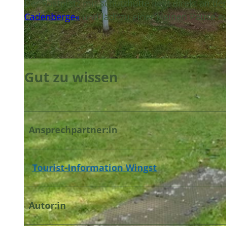
Der Rastplatz mit Schutzhütte liegt direkt an
Cadenberge«
und lädt zu einer kleinen Pause ei
© A. Brüning |
CC-BY
Gut zu wissen
Ansprechpartner:in
Tourist-Information Wingst
Autor:in