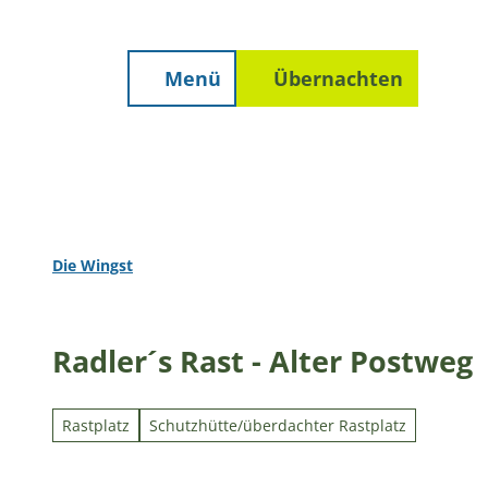
Unterkunft finden
Z
Erwachsene
Kinder
staltungen
Prospekte
Wetter
u
m
Menü
Übernachten
Suche
I
n
h
a
l
t
Die Wingst
Radler´s Rast - Alter Postweg
Rastplatz
Schutzhütte/überdachter Rastplatz