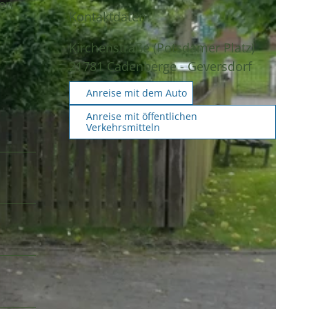
nen
Kontaktdaten
Kirchenstraße (Potsdamer Platz)
21781
Cadenberge
- Geversdorf
Anreise mit dem Auto
Anreise mit öffentlichen
Verkehrsmitteln