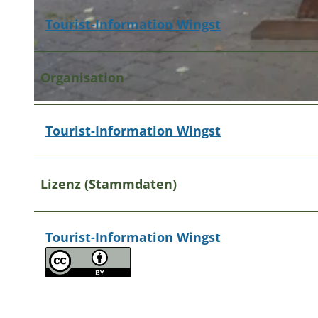
Tourist-Information Wingst
© A. Brüning |
CC-BY
Organisation
© A. Brüning |
CC-BY
Tourist-Information Wingst
Lizenz (Stammdaten)
Tourist-Information Wingst