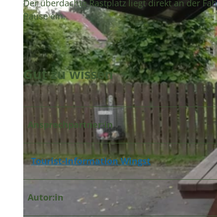
Der überdachte Rastplatz liegt direkt an der Fa
Pause ein.
Gut zu wissen
Ansprechpartner:in
Tourist-Information Wingst
Autor:in