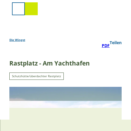
Z
u
Suche
m
I
n
h
a
Die Wingst
Teilen
PDF
l
t
Rastplatz - Am Yachthafen
Schutzhütte/überdachter Rastplatz