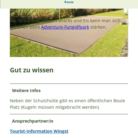
Der Rastplatz mit Schutzhütte liegt direkt an der Oste
Route
und lädt zu einer kleinen Pause ein.
Mit Getränken, kleinen Snacks und Eis kann man sich
nebenan beim
Adventure-Fungolfpark
stärken.
© A. Brüning |
CC-BY
© A. Brüning |
CC-BY
Gut zu wissen
Weitere Infos
Neben der Schutzhütte gibt es einen öffentlichen Boule
Platz (Kugeln müssen mitgebracht werden).
Ansprechpartner:in
Tourist-Information Wingst