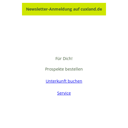
Newsletter-Anmeldung auf cuxland.de
Für Dich!
Prospekte bestellen
Unterkunft buchen
Service
F
a