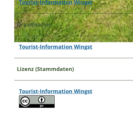
Tourist-Information Wingst
© A. Brüning |
CC-BY
Organisation
Tourist-Information Wingst
© A. Brüning |
CC-BY
Lizenz (Stammdaten)
Tourist-Information Wingst