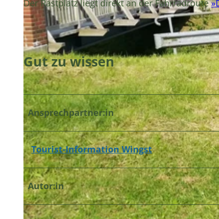
Der Rastplatz liegt direkt an der Fahrradroute
»
Gut zu wissen
Ansprechpartner:in
Tourist-Information Wingst
Autor:in