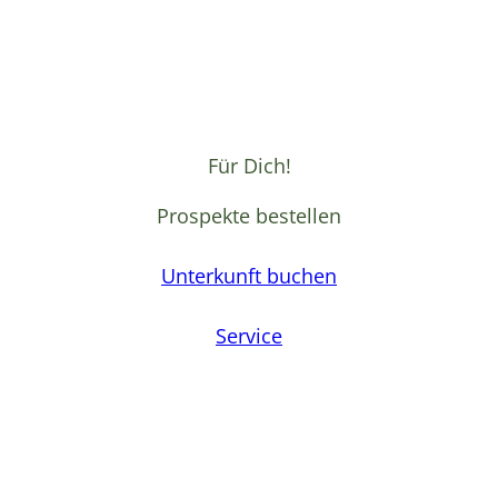
Für Dich!
Prospekte bestellen
Unterkunft buchen
Service
F
a