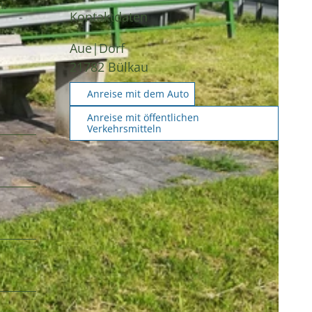
n.
Kontaktdaten
Aue|Dorf
21782
Bülkau
Anreise mit dem Auto
Anreise mit öffentlichen
Verkehrsmitteln