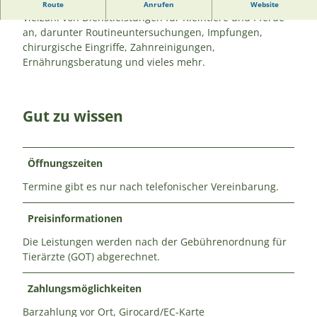
Die Tierarztpraxis Maute in Ihlienworth bietet eine
Route
Anrufen
Website
Vielzahl von Dienstleistungen für Kleintiere und Pferde
an, darunter Routineuntersuchungen, Impfungen,
chirurgische Eingriffe, Zahnreinigungen,
Ernährungsberatung und vieles mehr.
Gut zu wissen
Öffnungszeiten
Termine gibt es nur nach telefonischer Vereinbarung.
Preisinformationen
Die Leistungen werden nach der Gebührenordnung für
Tierärzte (GOT) abgerechnet.
Zahlungsmöglichkeiten
Barzahlung vor Ort, Girocard/EC-Karte