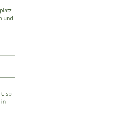
platz.
th und
t, so
 in