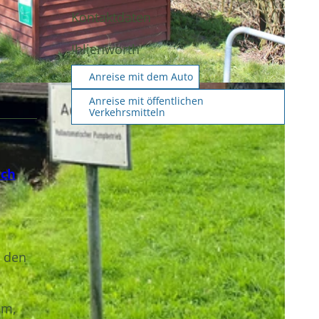
Kontaktdaten
Ihlienworth
Anreise mit dem Auto
Anreise mit öffentlichen
Verkehrsmitteln
ach
n den
em,