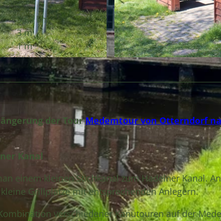
3,54 km
3 m
1 m
© A. Brüning, Tourist-Information Wingst |
CC-BY
rlängerung der Tour
Medemtour von Otterndorf n
lner Kanal
 man einem kleinen Stichkanal zum Hadelner Kanal. A
 kleine Grillplätze mit entsprechenden Anlegern.
 Kombination verschiedener Kanutouren auf der Med