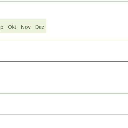
ep
Okt
Nov
Dez