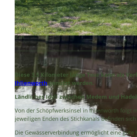
0:40 h
1 m
-1 m
2 m
© A. Brüning, Tourist-Information Wingst |
CC-BY
Diese 3,5 Kilometer lange Tour kann als Ve
Ihlienworth
genutzt werden.
Ländliches Idyll zwischen Medem und Hade
Von der Schöpfwerksinsel in Ihlienworth folgt
jeweiligen Enden des Stichkanals befinden sich
Die Gewässerverbindung ermöglicht eine gute