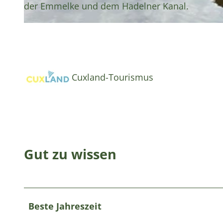
der Emmelke und dem Hadelner Kanal.
© Cuxland-Tourismus |
CC0
Cuxland-Tourismus
Gut zu wissen
Beste Jahreszeit