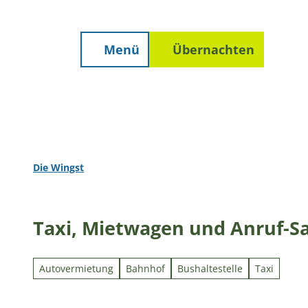
Unterkunft finden
Z
Erwachsene
Kinder
staltungen
Prospekte
Wetter
u
m
Menü
Übernachten
Suche
I
n
h
a
l
t
Die Wingst
Taxi, Mietwagen und Anruf-S
Autovermietung
Bahnhof
Bushaltestelle
Taxi