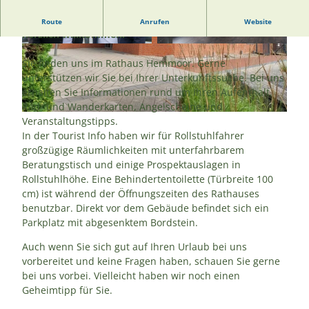
Die Mitarbeiterinnen der Tourist Info heißen Sie
Route
Anrufen
Website
herzlich willkommen!
© Bernd Otten PhotographieVG Bild-Kunst Ur
© C. Lein |
CC-BY-SA
h.-Nr.: 323 6 313 |
CC-BY
Sie finden uns im Rathaus Hemmoor. Gerne
unterstützen wir Sie bei Ihrer Unterkunftssuche. Bei uns
erhalten Sie Informationen rund um Ihren Aufenthalt,
Rad- und Wanderkarten, Angelscheine und
© C. Lein |
CC-BY-SA
Veranstaltungstipps.
In der Tourist Info haben wir für Rollstuhlfahrer
großzügige Räumlichkeiten mit unterfahrbarem
Beratungstisch und einige Prospektauslagen in
Rollstuhlhöhe. Eine Behindertentoilette (Türbreite 100
cm) ist während der Öffnungszeiten des Rathauses
benutzbar. Direkt vor dem Gebäude befindet sich ein
Parkplatz mit abgesenktem Bordstein.
Auch wenn Sie sich gut auf Ihren Urlaub bei uns
vorbereitet und keine Fragen haben, schauen Sie gerne
bei uns vorbei. Vielleicht haben wir noch einen
Geheimtipp für Sie.