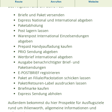
Willkommen in der Postfiliale Ihlienworth
Route
Anrufen
Website
Das Angebot rund um deine Post
Briefe und Paket versenden
Express National und International abgeben
Paketabholung
Post lagern lassen
Warenpost International Einzelsendungen
abgeben
Prepaid Handyaufladung kaufen
PRIO Sendung abgeben
Wertbrief international abgeben
Ausgabe benachrichtigter Brief- und
Paketsendungen
E-POSTBRIEF registrieren
Paket an Filiale/Packstation schicken lassen
Paket/Retouren-Label ausdrucken lassen
Briefmarke kaufen
Express Sendung abholen
Außerdem bekommst du hier Prospekte für Ausflugsziele
rund um Ihlienworth, allgemeine Informationen und