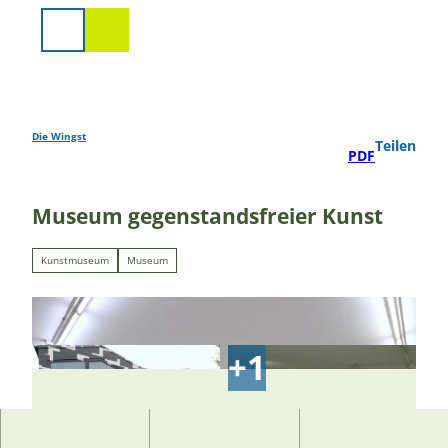
Z
u
Suche
m
I
n
h
a
Die Wingst
Teilen
PDF
l
t
Museum gegenstandsfreier Kunst
Kunstmuseum
Museum