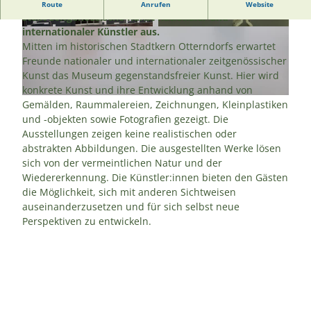
Das Museum gegenstandsfreier Kunst in Otterndorf
Route
Anrufen
Website
stellt zeitgenössische Kunst nationaler und
internationaler Künstler aus.
© Alistair Overbruck |
CC-BY
© Alistair Overbruck |
CC-BY
Mitten im historischen Stadtkern Otterndorfs erwartet
Freunde nationaler und internationaler zeitgenössischer
Kunst das Museum gegenstandsfreier Kunst. Hier wird
konkrete Kunst und ihre Entwicklung anhand von
© Alistair Overbruck |
CC-BY
Gemälden, Raummalereien, Zeichnungen, Kleinplastiken
und -objekten sowie Fotografien gezeigt. Die
Ausstellungen zeigen keine realistischen oder
abstrakten Abbildungen. Die ausgestellten Werke lösen
sich von der vermeintlichen Natur und der
Wiedererkennung. Die Künstler:innen bieten den Gästen
die Möglichkeit, sich mit anderen Sichtweisen
auseinanderzusetzen und für sich selbst neue
Perspektiven zu entwickeln.