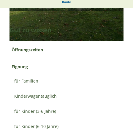
Auf dem Kinderspielplatz im Scharhörner Ring gibt es
Route
zwei Schaukeln, ein Kletternetz und zwei Reckstangen.
© A. Brüning |
CC-BY
© A. Brüning |
CC-BY
Gut zu wissen
© A. Brüning |
CC-BY
Öffnungszeiten
Eignung
für Familien
Kinderwagentauglich
für Kinder (3-6 Jahre)
für Kinder (6-10 Jahre)