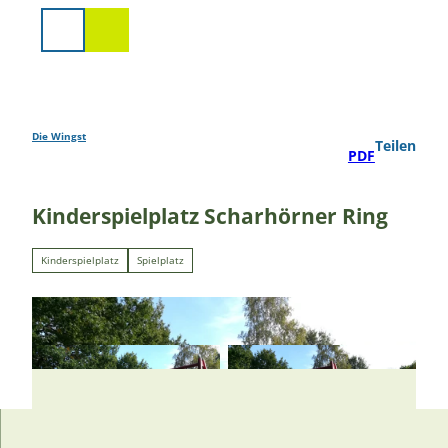
Z
u
Suche
m
I
n
h
a
Die Wingst
Teilen
PDF
l
t
Kinderspielplatz Scharhörner Ring
Kinderspielplatz
Spielplatz