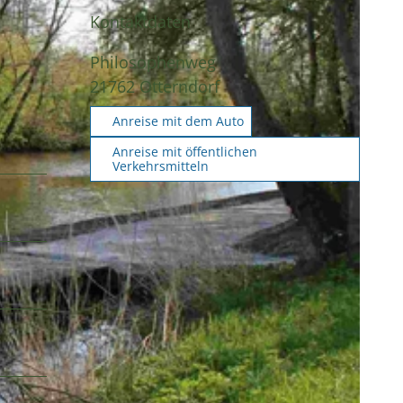
Kontaktdaten
Philosophenweg
21762
Otterndorf
Anreise mit dem Auto
Anreise mit öffentlichen
Verkehrsmitteln