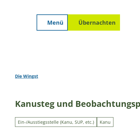
Unterkunft finden
Z
Erwachsene
Kinder
staltungen
Prospekte
Wetter
u
m
Menü
Übernachten
Suche
I
n
h
a
l
t
Die Wingst
Kanusteg und Beobachtungs
Ein-/Ausstiegsstelle (Kanu, SUP, etc.)
Kanu