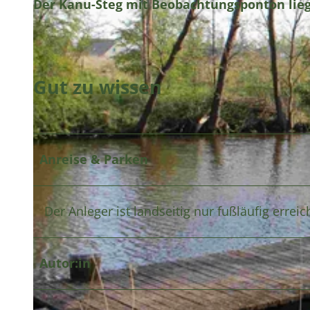
Der Kanu-Steg mit Beobachtungsponton lie
Gut zu wissen
Anreise & Parken
Der Anleger ist landseitig nur fußläufig erreic
Autor:in