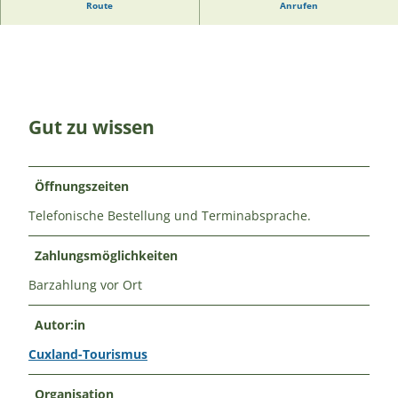
Bei Rolf Heinsohn gibt es Honig von den eigenen Bienen.
Route
Anrufen
Gut zu wissen
Öffnungszeiten
Telefonische Bestellung und Terminabsprache.
Zahlungsmöglichkeiten
Barzahlung vor Ort
Autor:in
Cuxland-Tourismus
Organisation