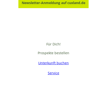
Newsletter-Anmeldung auf cuxland.de
Für Dich!
Prospekte bestellen
Unterkunft buchen
Service
F
a
c