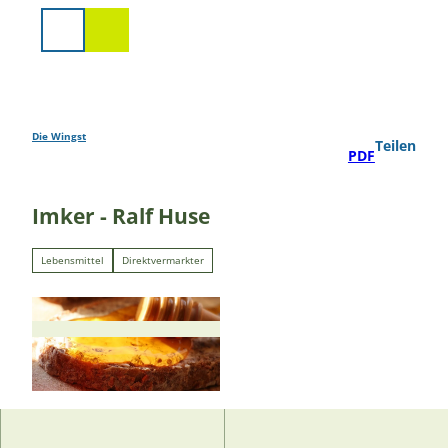
Z
u
Suche
m
I
n
h
a
Die Wingst
Teilen
PDF
l
t
Imker - Ralf Huse
Lebensmittel
Direktvermarkter
© estelheitz, pixabay.com |
CC-BY-SA