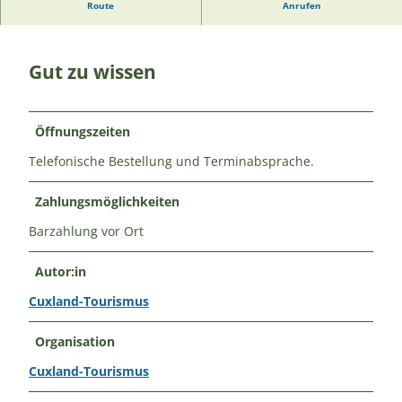
Bei Ralf Huse gibt es Honig von den eigenen Bienen.
Route
Anrufen
Gut zu wissen
Öffnungszeiten
Telefonische Bestellung und Terminabsprache.
Zahlungsmöglichkeiten
Barzahlung vor Ort
Autor:in
Cuxland-Tourismus
Organisation
Cuxland-Tourismus