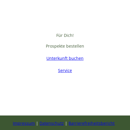
Für Dich!
Prospekte bestellen
Unterkunft buchen
Service
F
a
c
e
b
Impressum
Datenschutz
Barrierefreiheitsbericht
o