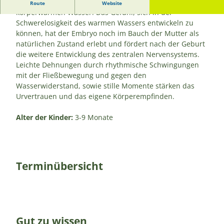
Entspannung, Spiel und Spaß für Eltern mit Babys in
Route
Website
körperwarmen Wasser. Das Gefühl, sich in der
Schwerelosigkeit des warmen Wassers entwickeln zu
können, hat der Embryo noch im Bauch der Mutter als
natürlichen Zustand erlebt und fördert nach der Geburt
die weitere Entwicklung des zentralen Nervensystems.
Leichte Dehnungen durch rhythmische Schwingungen
mit der Fließbewegung und gegen den
Wasserwiderstand, sowie stille Momente stärken das
Urvertrauen und das eigene Körperempfinden.
Alter der Kinder:
3-9 Monate
Terminübersicht
Gut zu wissen