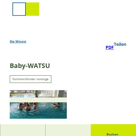
Z
u
Suche
m
I
n
h
a
Die Wingst
Teilen
PDF
l
t
Baby-WATSU
Familien/Kinder sonstige
© Cordula Clausen |
CC-BY-SA
Buchen