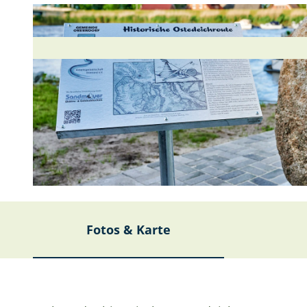
© (c)floriantrykowski.de, Florian Trykowski |
CC-BY-SA
Fotos & Karte