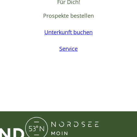
Für Dich!
Prospekte bestellen
Unterkunft buchen
Service
F
a
c
e
b
o
o