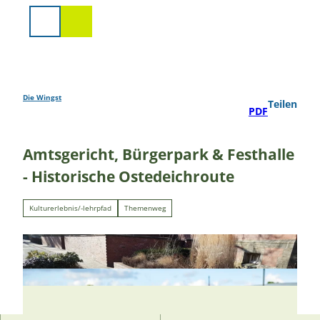
Z
u
Suche
m
I
n
h
a
Die Wingst
Teilen
PDF
l
t
Amtsgericht, Bürgerpark & Festhalle
- Historische Ostedeichroute
Kulturerlebnis/-lehrpfad
Themenweg