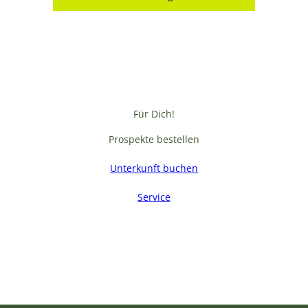
Für Dich!
Prospekte bestellen
Unterkunft buchen
Service
F
a
c
e