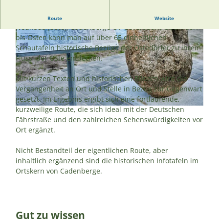
Entlang der historischen Ostedeichroute von Belum über
Route
Website
Neuhaus (Oste), Cadenberge OT Geversdorf, Oberndorf
bis Osten kann man auf über 65 einheitlichen
Schautafeln historische Bezüge der Ostedörfer zu ihrem
Fluss, der Oste entdecken.
Mit kurzen Texten und historischen Bildern wird die
© A. Brüning |
CC-BY
Vergangenheit an Ort und Stelle in Bezug zur Gegenwart
gesetzt. Im Ergebnis ergibt sich eine fortlaufende,
kurzweilige Route, die sich ideal mit der Deutschen
© (c)floriantrykowski.de, Florian Trykowski |
CC-BY-SA
Fährstraße und den zahlreichen Sehenswürdigkeiten vor
Ort ergänzt.
Nicht Bestandteil der eigentlichen Route, aber
inhaltlich ergänzend sind die historischen Infotafeln im
Ortskern von Cadenberge.
Gut zu wissen