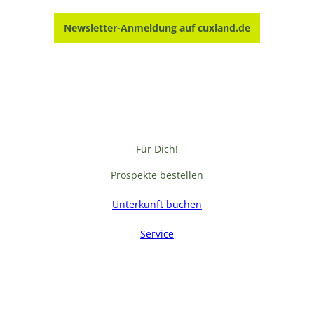
Newsletter-Anmeldung auf cuxland.de
Für Dich!
Prospekte bestellen
Unterkunft buchen
Service
F
a