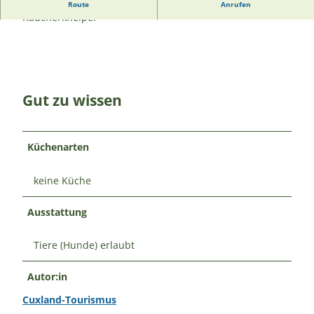
Das Lokal „Störtebeker“ ist eine urige, kleine, maritime
Route
Anrufen
Raucherkneipe.
Gut zu wissen
Küchenarten
keine Küche
Ausstattung
Tiere (Hunde) erlaubt
Autor:in
Cuxland-Tourismus