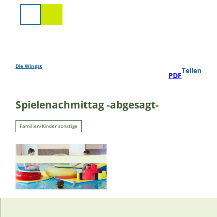
Z
u
Suche
m
I
n
h
a
Die Wingst
Teilen
PDF
l
t
Spielenachmittag -abgesagt-
Familien/Kinder sonstige
© Bernd Otten - Sole-Therme Otterndorf |
CC-BY-SA