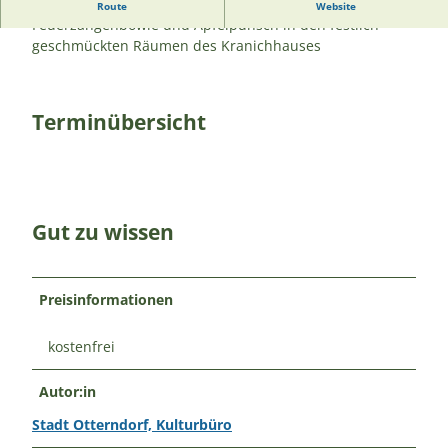
Weihnachtliche Musik und Geschichten,
Route
Website
Feuerzangenbowle und Apfelpunsch in den festlich
geschmückten Räumen des Kranichhauses
Terminübersicht
Gut zu wissen
Preisinformationen
kostenfrei
Autor:in
Stadt Otterndorf, Kulturbüro