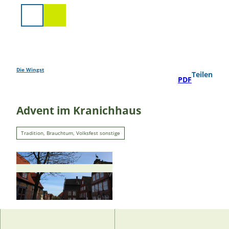
Z
u
Suche
m
I
n
h
a
Die Wingst
Teilen
PDF
l
t
Advent im Kranichhaus
Tradition, Brauchtum, Volksfest sonstige
© Julia Heuer |
CC-BY-SA