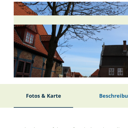
© Julia Heuer |
CC-BY-SA
Fotos & Karte
Beschreib