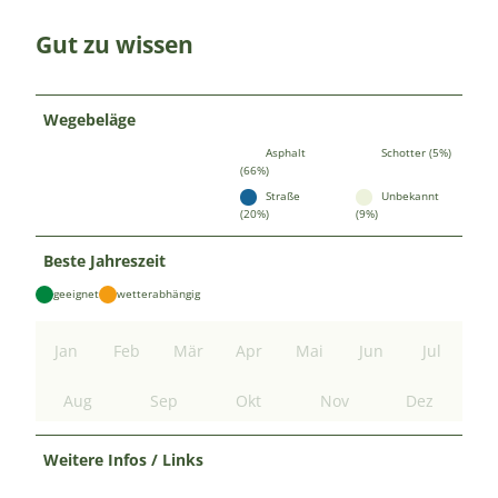
Gut zu wissen
Wegebeläge
Asphalt
Schotter (5%)
(66%)
Straße
Unbekannt
(20%)
(9%)
Beste Jahreszeit
geeignet
wetterabhängig
Jan
Feb
Mär
Apr
Mai
Jun
Jul
Aug
Sep
Okt
Nov
Dez
Weitere Infos / Links