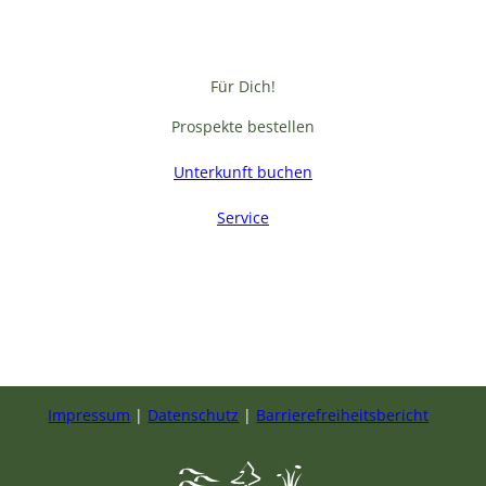
Für Dich!
Prospekte bestellen
Unterkunft buchen
Service
F
a
c
e
b
Impressum
Datenschutz
Barrierefreiheitsbericht
o
o
k