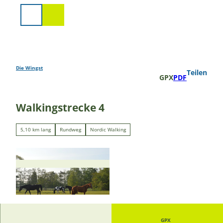
Z
u
Suche
m
I
n
h
a
Die Wingst
Teilen
GPX
PDF
l
t
Walkingstrecke 4
5,10 km lang
Rundweg
Nordic Walking
© Stefanie John von Zydowitz, Otterndorf Mark
eting GmbH
GPX