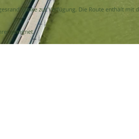
esrand Bänke zur Verfügung. Die Route enthält mit d
hrer geeignet.