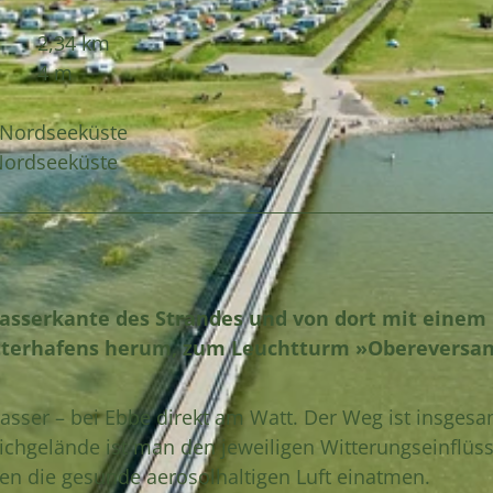
2,34 km
4 m
r Nordseeküste
 Nordseeküste
Wasserkante des Strandes und von dort mit einem
tterhafens herum, zum Leuchtturm »Obereversan
sser – bei Ebbe direkt am Watt. Der Weg ist insgesa
deichgelände ist man den jeweiligen Witterungseinflüs
en die gesunde aerosolhaltigen Luft einatmen.