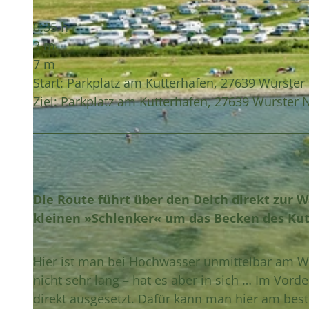
0:35 h
3 m
7 m
Start: Parkplatz am Kutterhafen, 27639 Wurste
Ziel: Parkplatz am Kutterhafen, 27639 Wurster
Die Route führt über den Deich direkt zur 
kleinen »Schlenker« um das Becken des Ku
Hier ist man bei Hochwasser unmittelbar am Wa
nicht sehr lang – hat es aber in sich … Im Vor
direkt ausgesetzt. Dafür kann man hier am best