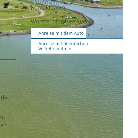
Kontaktdaten
Wurster Nordseeküste
Anreise mit dem Auto
Anreise mit öffentlichen
Verkehrsmitteln
d«.
mt
sen