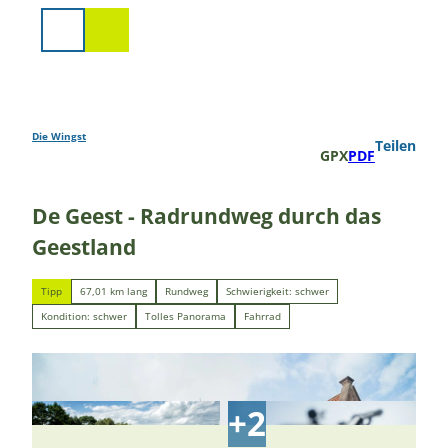
Z
u
Suche
m
I
n
h
a
Die Wingst
Teilen
GPX
PDF
l
t
De Geest - Radrundweg durch das
Geestland
Tipp
67,01 km lang
Rundweg
Schwierigkeit: schwer
Kondition: schwer
Tolles Panorama
Fahrrad