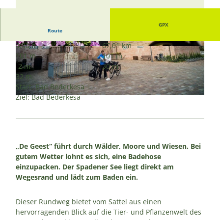
GPX
Route
4:30 h
67,01 km
© Nele Martensen, Cuxland-Tourismus, Fotogr
© Nele Martensen, Cuxland-Tourismus, Fotogr
101 m
101 m
af Florian Trykowski |
CC-BY-SA
afin Nele Martensen |
CC-BY-SA
-2 m
30 m
32 m
Start: Bad Bederkesa
Ziel: Bad Bederkesa
© Nele Martensen, Cuxland-Tourismus, Fotografin Nele Martensen |
CC-BY-SA
„De Geest“ führt durch Wälder, Moore und Wiesen. Bei
gutem Wetter lohnt es sich, eine Badehose
einzupacken. Der Spadener See liegt direkt am
Wegesrand und lädt zum Baden ein.
Dieser Rundweg bietet vom Sattel aus einen
hervorragenden Blick auf die Tier- und Pflanzenwelt des