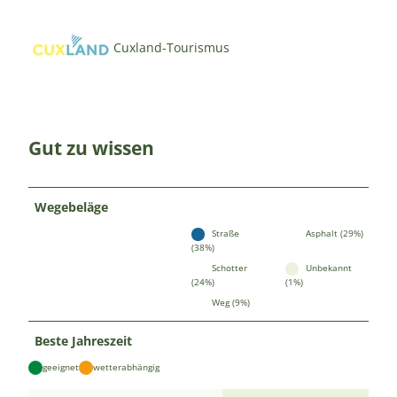
Cuxland-Tourismus
Gut zu wissen
Wegebeläge
Straße
Asphalt (29%)
(38%)
Schotter
Unbekannt
(24%)
(1%)
Weg (9%)
Beste Jahreszeit
geeignet
wetterabhängig