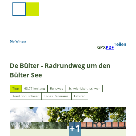
Z
u
Suche
m
I
n
h
a
Die Wingst
Teilen
GPX
PDF
l
t
De Bülter - Radrundweg um den
Bülter See
Tipp
63,77 km lang
Rundweg
Schwierigkeit: schwer
Kondition: schwer
Tolles Panorama
Fahrrad