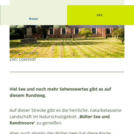
GPX
Route
4:15 h
63,77 km
© Nele Martensen, Cuxland-Tourismus, Fotogr
© Florian Trykowski, Cuxland-Tourismus, Floria
66 m
56 m
afin Nele Martensen |
CC-BY-SA
n Trykowski |
CC-BY-SA
-2 m
17 m
19 m
Start: Loxstedt
Ziel: Loxstedt
© Florian Trykowski, Cuxland-Tourismus, Fotograf Florian Trykowski |
CC-BY-SA
Viel See und noch mehr Sehenswertes gibt es auf
diesem Rundweg.
Auf dieser Strecke gibt es die herrliche, naturbelassene
Landschaft im Naturschutzgebiet „
Bülter See und
Randmoore
“ zu genießen.
Aber auch abseits des Bülter Sees hat diese Route