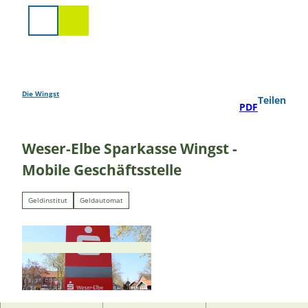
Z
u
Suche
m
I
n
h
a
Die Wingst
Teilen
PDF
l
t
Weser-Elbe Sparkasse Wingst -
Mobile Geschäftsstelle
Geldinstitut
Geldautomat
© A.Bruening |
CC-BY