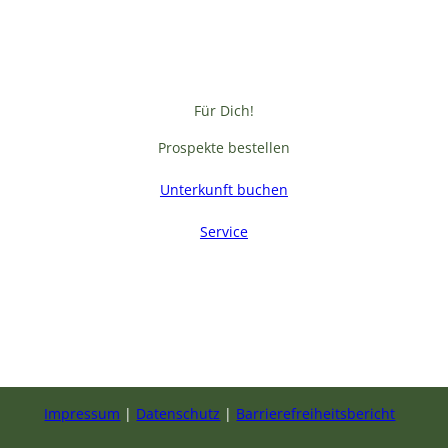
Für Dich!
Prospekte bestellen
Unterkunft buchen
Service
F
a
c
e
b
Impressum
Datenschutz
Barrierefreiheitsbericht
o
o