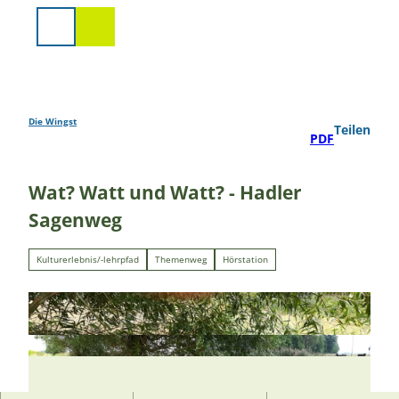
Z
u
Suche
m
I
n
h
a
Die Wingst
Teilen
PDF
l
t
Wat? Watt und Watt? - Hadler
Sagenweg
Kulturerlebnis/-lehrpfad
Themenweg
Hörstation