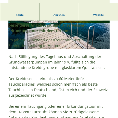
Ein Muss für Taucher. Hier befindet sich, der
Route
Anrufen
Website
wahrscheinlich tiefste Briefkasten Deutschlands! Ein
besonderes Angebot ist eine Unterwasser-
© Florian Trykowski |
CC-BY-SA
© Holger Schmoldt |
CC-BY-SA
Erkundungstour mit dem U-Boot.
Im Jahr 1862 begann der Kreideabbau zur
Zementherstellung in Hemmoor.
© Florian Trykowski |
CC-BY-SA
Nach Stilllegung des Tagebaus und Abschaltung der
Grundwasserpumpen im Jahr 1976 füllte sich die
entstandene Kreidegrube mit glasklarem Quellwasser.
Der Kreidesee ist ein, bis zu 60 Meter tiefes,
Tauchparadies, welches schon mehrfach als beste
Tauchbasis in Deutschland, Österreich und der Schweiz
ausgezeichnet wurde.
Bei einem Tauchgang oder einer Erkundungstour mit
dem U-Boot “Eurosub“ können Sie zurückgelassene
Anlagen des Kreideabbaus und weitere Artefakte, wie