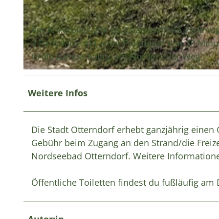
Am Ankerplatz gibt es 5 barrierefreie Parkm
© Nordseebad Otterndorf |
CC-BY
3 Parkplätze mit einer Parkdauer von 30 Minu
Großraumparkplatz am Norderteiler Weg.
© Nordseebad Otterndorf |
CC-BY
Weitere Infos
Die Stadt Otterndorf erhebt ganzjährig einen 
Gebühr beim Zugang an den Strand/die Freize
Nordseebad Otterndorf. Weitere Informatione
Öffentliche Toiletten findest du fußläufig am
Autor:in