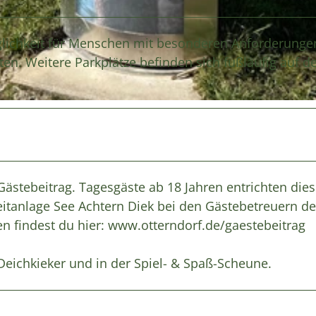
öglichkeit für Menschen mit besonderen Anforderung
ten. Weitere Parkplätze befinden sich fußläufig auf 
Gästebeitrag. Tagesgäste ab 18 Jahren entrichten die
itanlage See Achtern Diek bei den Gästebetreuern d
n findest du hier: www.otterndorf.de/gaestebeitrag
 Deichkieker und in der Spiel- & Spaß-Scheune.