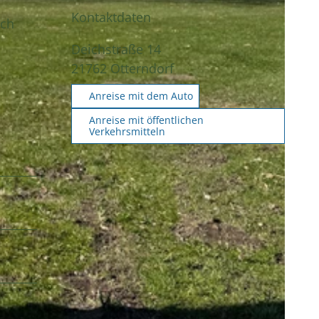
Kontaktdaten
ich
Deichstraße 14
21762
Otterndorf
Anreise mit dem Auto
Anreise mit öffentlichen
Verkehrsmitteln