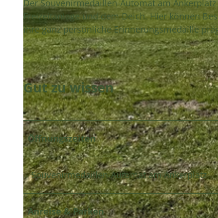
Der Souvenirmedaillen-Automat am Ankerplatz be
Freizeitanlage und dem Deich. Hier können Be
ihre ganz persönliche Erinnerungsmedaille prä
Gut zu wissen
Öffnungszeiten
Souvenirmedaillen-Automat am Ankerplatz
Anreise & Parken