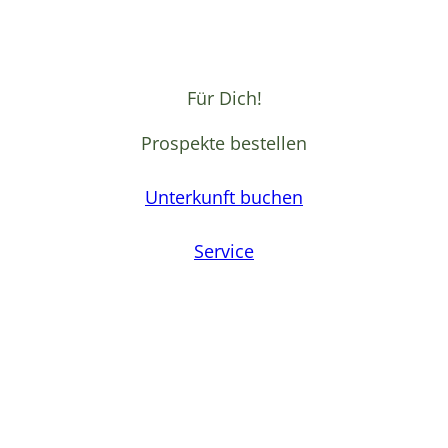
Für Dich!
Prospekte bestellen
Unterkunft buchen
Service
F
a
c
e