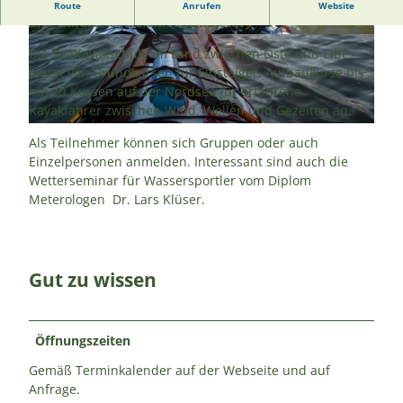
SeaKayak Kehdingen ist eine Kajakschule, die Kurse
Route
Anrufen
Website
und Naturerlebnisfahrten anbietet
© Dr. Lars Klüser |
CC-BY-SA
© Dr. Lars Klüser |
CC-BY-SA
Die SeaKayakschule im Land zwischen Oste und Elbe
bietet von Grundkursen für Einsteiger, Aufbaukurse bis
hin zu Kursen auf der Nordsee für erfahrene
Kayakfahrer zwischen Wind, Wellen und Gezeiten an.
© Dr. Lars Klüser |
CC-BY-SA
Als Teilnehmer können sich Gruppen oder auch
Einzelpersonen anmelden. Interessant sind auch die
Wetterseminar für Wassersportler vom Diplom
Meterologen Dr. Lars Klüser.
Gut zu wissen
Öffnungszeiten
Gemäß Terminkalender auf der Webseite und auf
Anfrage.