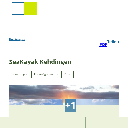
Z
u
Suche
m
I
n
h
a
Die Wingst
Teilen
PDF
l
t
SeaKayak Kehdingen
Wassersport
Parkmöglichkeiten
Kanu