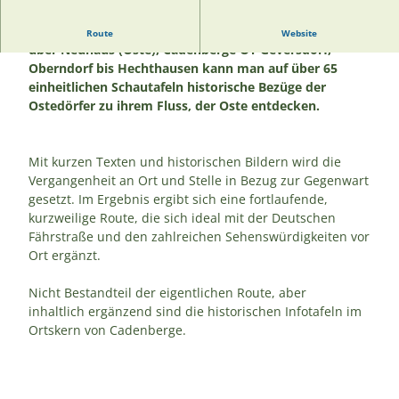
Entlang der historischen Ostedeichroute von Belum
Route
Website
über Neuhaus (Oste), Cadenberge OT Geversdorf,
Oberndorf bis Hechthausen kann man auf über 65
einheitlichen Schautafeln historische Bezüge der
Ostedörfer zu ihrem Fluss, der Oste entdecken.
Mit kurzen Texten und historischen Bildern wird die
Vergangenheit an Ort und Stelle in Bezug zur Gegenwart
gesetzt. Im Ergebnis ergibt sich eine fortlaufende,
kurzweilige Route, die sich ideal mit der Deutschen
Fährstraße und den zahlreichen Sehenswürdigkeiten vor
Ort ergänzt.
Nicht Bestandteil der eigentlichen Route, aber
inhaltlich ergänzend sind die historischen Infotafeln im
Ortskern von Cadenberge.