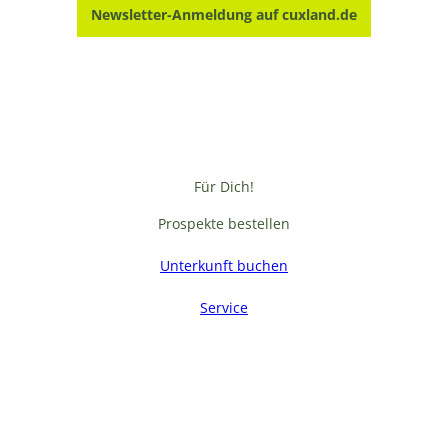
Newsletter-Anmeldung auf cuxland.de
Für Dich!
Prospekte bestellen
Unterkunft buchen
Service
F
a
c