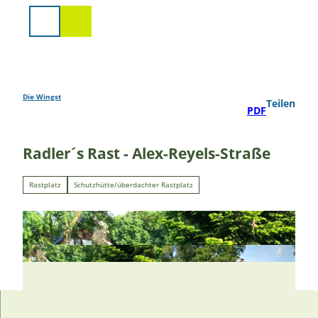
Z
u
Suche
m
I
n
h
a
Die Wingst
Teilen
PDF
l
t
Radler´s Rast - Alex-Reyels-Straße
Rastplatz
Schutzhütte/überdachter Rastplatz