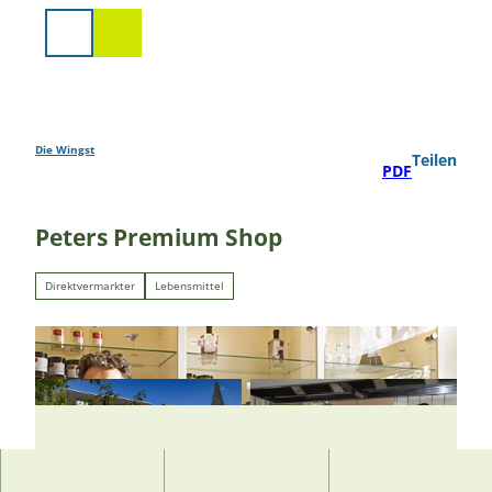
Z
u
Suche
m
I
n
h
a
Die Wingst
Teilen
PDF
l
t
Peters Premium Shop
Direktvermarkter
Lebensmittel