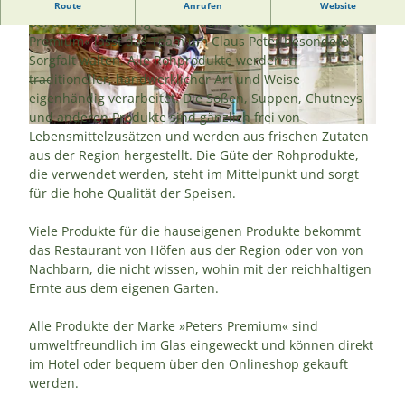
Peters Premium - Genuss im Glas
Route
Anrufen
Website
Bei der Zubereitung der Produkte der Marke »Peters
Premium« lässt das Team um Claus Peter besondere
© Dahmke Photographie |
CC-BY-SA
© Dahmke Photographie |
CC-BY-SA
Sorgfalt walten. Alle Rohprodukte werden in
traditioneller, handwerklicher Art und Weise
eigenhändig verarbeitet. Die Soßen, Suppen, Chutneys
und anderen Produkte sind gänzlich frei von
© Peters das Genusshotel Wingst |
CC-BY-SA
Lebensmittelzusätzen und werden aus frischen Zutaten
aus der Region hergestellt. Die Güte der Rohprodukte,
die verwendet werden, steht im Mittelpunkt und sorgt
für die hohe Qualität der Speisen.
Viele Produkte für die hauseigenen Produkte bekommt
das Restaurant von Höfen aus der Region oder von von
Nachbarn, die nicht wissen, wohin mit der reichhaltigen
Ernte aus dem eigenen Garten.
Alle Produkte der Marke »Peters Premium« sind
umweltfreundlich im Glas eingeweckt und können direkt
im Hotel oder bequem über den Onlineshop gekauft
werden.