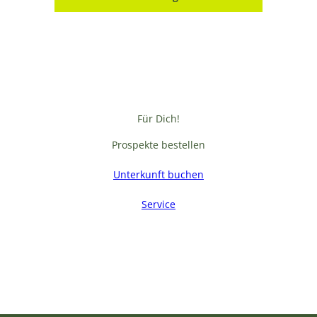
Für Dich!
Prospekte bestellen
Unterkunft buchen
Service
F
a
c
e