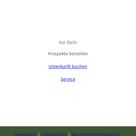
Für Dich!
Prospekte bestellen
Unterkunft buchen
Service
F
a
c
e
b
Impressum
Datenschutz
Barrierefreiheitsbericht