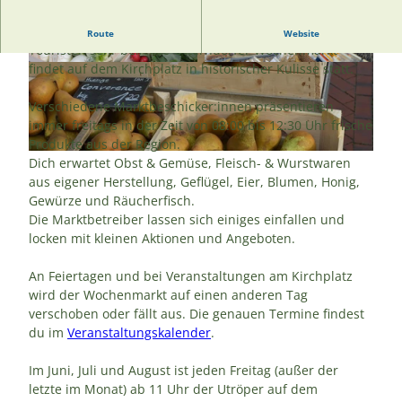
Der sowohl bei den Einwohnern als auch bei den
Route
Website
Touristen sehr beliebte Otterndorfer Wochenmarkt
findet auf dem Kirchplatz in historischer Kulisse statt.
© OMG U. Meyer |
CC-BY
© OMG U. Meyer |
CC-BY
Verschiedene Marktbeschicker:innen präsentieren
immer freitags in der Zeit von 08:00 bis 12:30 Uhr frische
Produkte aus der Region.
© OMG U. Meyer |
CC-BY
Dich erwartet Obst & Gemüse, Fleisch- & Wurstwaren
aus eigener Herstellung, Geflügel, Eier, Blumen, Honig,
Gewürze und Räucherfisch.
Die Marktbetreiber lassen sich einiges einfallen und
locken mit kleinen Aktionen und Angeboten.
An Feiertagen und bei Veranstaltungen am Kirchplatz
wird der Wochenmarkt auf einen anderen Tag
verschoben oder fällt aus. Die genauen Termine findest
du im
Veranstaltungskalender
.
Im Juni, Juli und August ist jeden Freitag (außer der
letzte im Monat) ab 11 Uhr der Utröper auf dem