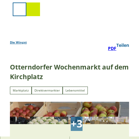
Z
u
Suche
m
I
n
h
a
Die Wingst
Teilen
PDF
l
t
Otterndorfer Wochenmarkt auf dem
Kirchplatz
Marktplatz
Direktvermarkter
Lebensmittel