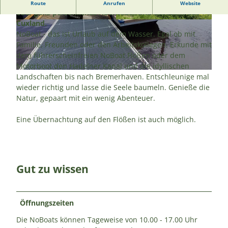
Erlebt mit den Flößen und dem Motorboot von NoBoat
Route
Anrufen
Website
euer ganz persönliches Abenteuer und entdeckt das
Cuxland.
© A. Brüning | KI-optimiert |
CC-BY
© NoBoat Otterndorf |
CC-BY-SA
NoBoat - das ist Urlaub auf dem Wasser. Egal ob mit
Familie, Freunden oder den Arbeitskollegen. Erkunde mit
dem führerscheinfreien NoBoat Flößen oder dem
Motorboot den Hadelner Kanal und die idyllischen
© A. Brüning | KI-optimiert |
CC-BY
Landschaften bis nach Bremerhaven. Entschleunige mal
wieder richtig und lasse die Seele baumeln. Genieße die
Natur, gepaart mit ein wenig Abenteuer.
Eine Übernachtung auf den Flößen ist auch möglich.
Gut zu wissen
Öffnungszeiten
Die NoBoats können Tageweise von 10.00 - 17.00 Uhr