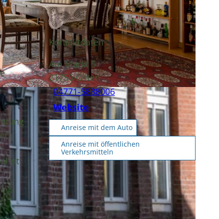
Kontaktdaten
Am Markt 5
de
21756
Osten
04771-5888006
 6 313 |
CC-BY
Website
mmlung
Anreise mit dem Auto
er
Anreise mit öffentlichen
Verkehrsmitteln
lohnt