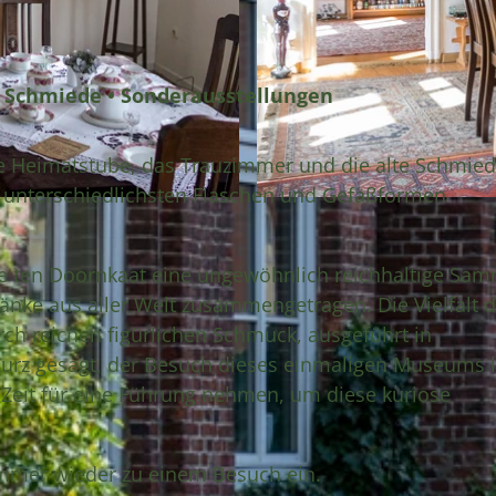
 Schmiede • Sonderausstellungen
ie Heimatstube, das Trauzimmer und die alte Schmie
t unterschiedlichsten Flaschen und Gefäßformen
© Bernd Otten PhotographieVG Bild-Kunst Urh.-Nr.: 323
ie ten Doornkaat eine ungewöhnlich reichhaltige Sa
änke aus aller Welt zusammengetragen. Die Vielfalt d
h reichen figürlichen Schmuck, ausgeführt in
Kurz gesagt, der Besuch dieses einmaligen Museums 
 Zeit für eine Führung nehmen, um diese kuriose
mmer wieder zu einem Besuch ein.