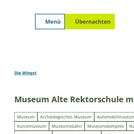
Unterkunft finden
Z
Erwachsene
Kinder
staltungen
Prospekte
Wetter
u
m
Menü
Übernachten
Suche
I
n
h
a
l
t
Die Wingst
Museum Alte Rektorschule m
Museum
Archäologisches Museum
Automobilmuseu
Kunstmuseum
Museumsbahn
Museumskomplex
Na