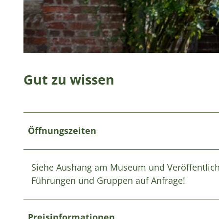
© Bernd Otten PhotographieVG Bild-Kunst Urh.-Nr.: 323 6 313 |
CC-BY-SA
Gut zu wissen
Öffnungszeiten
Siehe Aushang am Museum und Veröffentlic
Führungen und Gruppen auf Anfrage!
Preisinformationen