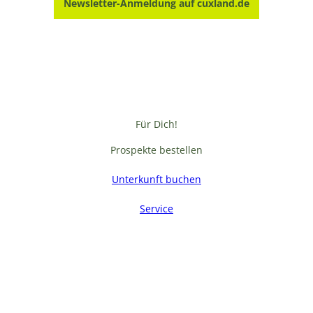
Newsletter-Anmeldung auf cuxland.de
Für Dich!
Prospekte bestellen
Unterkunft buchen
Service
F
a
c
e