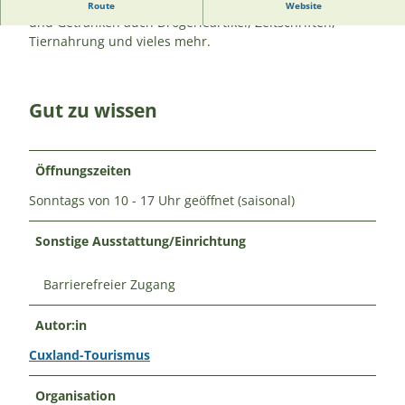
Beim Discounter Lidl bekommst du neben Lebensmitteln
Route
Website
und Getränken auch Drogerieartikel, Zeitschriften,
Tiernahrung und vieles mehr.
Gut zu wissen
Öffnungszeiten
Sonntags von 10 - 17 Uhr geöffnet (saisonal)
Sonstige Ausstattung/Einrichtung
Barrierefreier Zugang
Autor:in
Cuxland-Tourismus
Organisation