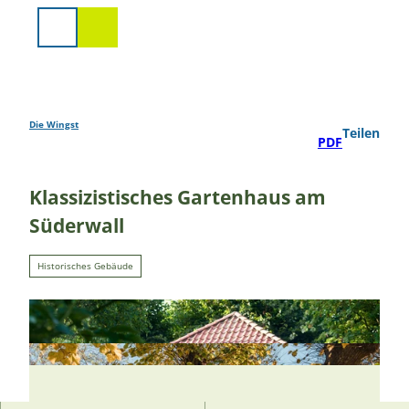
Z
u
Suche
m
I
n
h
a
Die Wingst
Teilen
PDF
l
t
Klassizistisches Gartenhaus am
Süderwall
Historisches Gebäude