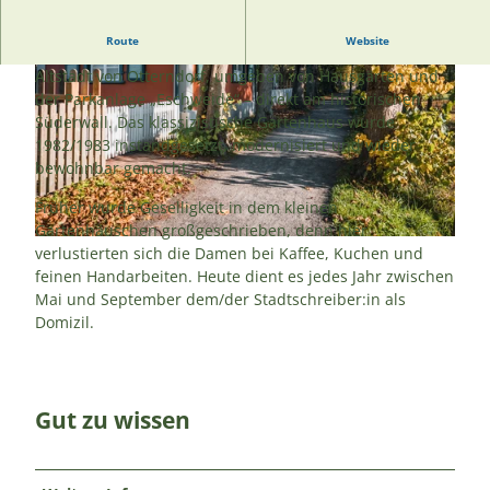
Route
Website
Das denkmalgeschützte Gartenhaus liegt zentral in der
Altstadt von Otterndorf, umgeben von Hausgärten und
der Parkanlage „Eschweide“ – direkt am historischen
Süderwall. Das klassizistische Gartenhaus wurde
1982/1983 instandgesetzt, modernisiert und wieder
bewohnbar gemacht.
© Anna Mutter |
CC-BY
Früher wurde Geselligkeit in dem kleinen
Gartenhäuschen großgeschrieben, denn hier
© Christoph Partsch |
CC-BY-SA
verlustierten sich die Damen bei Kaffee, Kuchen und
feinen Handarbeiten. Heute dient es jedes Jahr zwischen
Mai und September dem/der Stadtschreiber:in als
Domizil.
Gut zu wissen