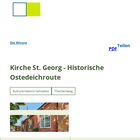
Z
u
Suche
m
I
n
h
a
Die Wingst
Teilen
PDF
l
t
Kirche St. Georg - Historische
Ostedeichroute
Kulturerlebnis/-lehrpfad
Themenweg
© Florian Trykowski |
CC-BY-SA