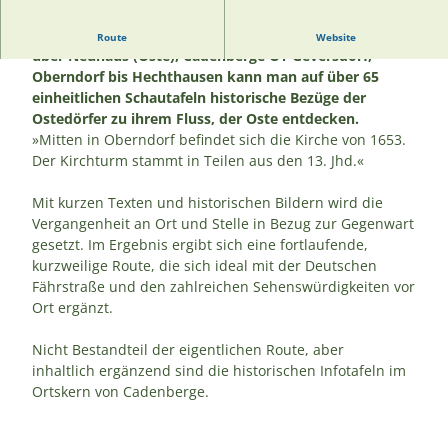
Entlang der historischen Ostedeichroute von Belum
Route
Website
über Neuhaus (Oste), Cadenberge OT Geversdorf,
Oberndorf bis Hechthausen kann man auf über 65
einheitlichen Schautafeln historische Bezüge der
Ostedörfer zu ihrem Fluss, der Oste entdecken.
»Mitten in Oberndorf befindet sich die Kirche von 1653.
Der Kirchturm stammt in Teilen aus den 13. Jhd.«
Mit kurzen Texten und historischen Bildern wird die
Vergangenheit an Ort und Stelle in Bezug zur Gegenwart
gesetzt. Im Ergebnis ergibt sich eine fortlaufende,
kurzweilige Route, die sich ideal mit der Deutschen
Fährstraße und den zahlreichen Sehenswürdigkeiten vor
Ort ergänzt.
Nicht Bestandteil der eigentlichen Route, aber
inhaltlich ergänzend sind die historischen Infotafeln im
Ortskern von Cadenberge.