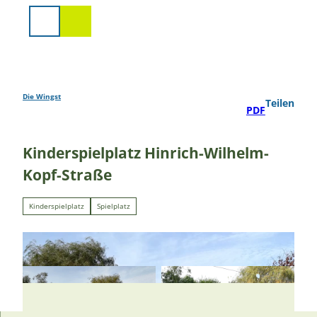
Z
u
Suche
m
I
n
h
a
Die Wingst
Teilen
PDF
l
t
Kinderspielplatz Hinrich-Wilhelm-
Kopf-Straße
Kinderspielplatz
Spielplatz