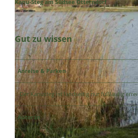
Kanu-Steg am Südsee Otterndorf
Gut zu wissen
Anreise & Parken
Der Kanusteg ist landseitig nur fußläufig erre
Autor:in