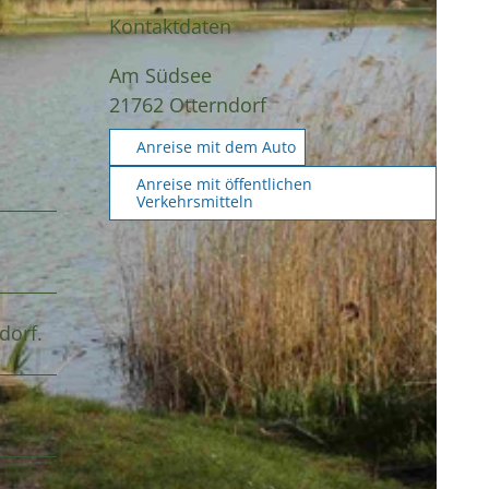
Kontaktdaten
Am Südsee
21762
Otterndorf
Anreise mit dem Auto
Anreise mit öffentlichen
Verkehrsmitteln
dorf.