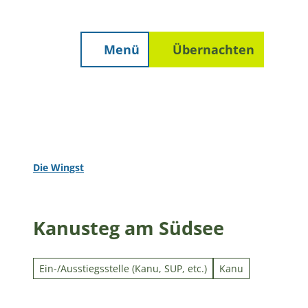
Unterkunft finden
Z
Erwachsene
Kinder
staltungen
Prospekte
Wetter
u
m
Menü
Übernachten
Suche
I
n
h
a
l
t
Die Wingst
Kanusteg am Südsee
Ein-/Ausstiegsstelle (Kanu, SUP, etc.)
Kanu