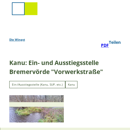
Z
u
Suche
m
I
n
h
a
Die Wingst
Teilen
PDF
l
t
Kanu: Ein- und Ausstiegsstelle
Bremervörde "Vorwerkstraße"
Ein-/Ausstiegsstelle (Kanu, SUP, etc.)
Kanu
© Touristikverband LK Rotenburg, Udo Fischer
|
CC-BY-SA