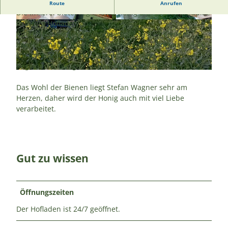
Willkommen bei der Hobby-Imkerei Stefan Wagner
Route
Anrufen
Die Imkerei bietet regionalen Honig und Bienenprodukte
in ihrem Hofladen an.
© Stefan Wagner, Nordleda |
CC-BY
© Stefan Wagner, Nordleda |
CC-BY
Außerdem werden Schnuppertage an den Bienen
angeboten. Die Bienenvölker stehen im Umkreis von 40
km um Nordleda und sorgen dafür, dass
Regelbestäubungen an den Pflanzen stattfinden.
© Stefan Wagner, Nordleda |
CC-BY
Das Wohl der Bienen liegt Stefan Wagner sehr am
Herzen, daher wird der Honig auch mit viel Liebe
verarbeitet.
Gut zu wissen
Öffnungszeiten
Der Hofladen ist 24/7 geöffnet.