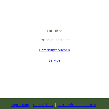
Für Dich!
Prospekte bestellen
Unterkunft buchen
Service
F
a
c
e
b
Impressum
Datenschutz
Barrierefreiheitsbericht
o