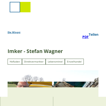
Z
u
Suche
m
I
n
h
a
Die Wingst
Teilen
PDF
l
t
Imker - Stefan Wagner
Hofladen
Direktvermarkter
Lebensmittel
Einzelhandel