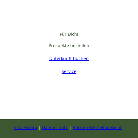
Für Dich!
Prospekte bestellen
Unterkunft buchen
Service
F
a
c
e
b
Impressum
Datenschutz
Barrierefreiheitsbericht
o
o