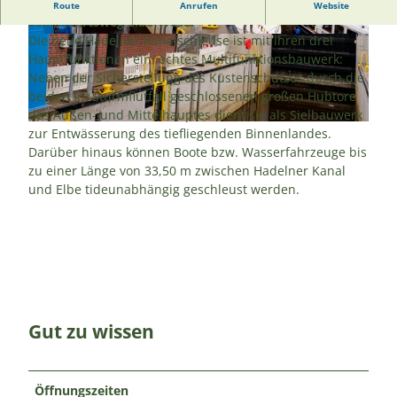
Die Hadelner Kanalschleuse, das Tor zum
Route
Anrufen
Website
Schifffahrtsweg Elbe-Weser
Die neue Hadelner Kanalschleuse ist mit ihren drei
© NLWKN |
CC-BY-SA
© NLWKN |
CC-BY-SA
Hauptfunktionen ein echtes Multifunktionsbauwerk:
Neben der Sicherstellung des Küstenschutzes durch die
beiden im Sturmflutfall geschlossenen großen Hubtore
des Außen- und Mittelhauptes dient sie als Sielbauwerk
© NLWKN |
CC-BY
zur Entwässerung des tiefliegenden Binnenlandes.
Darüber hinaus können Boote bzw. Wasserfahrzeuge bis
zu einer Länge von 33,50 m zwischen Hadelner Kanal
und Elbe tideunabhängig geschleust werden.
Gut zu wissen
Öffnungszeiten