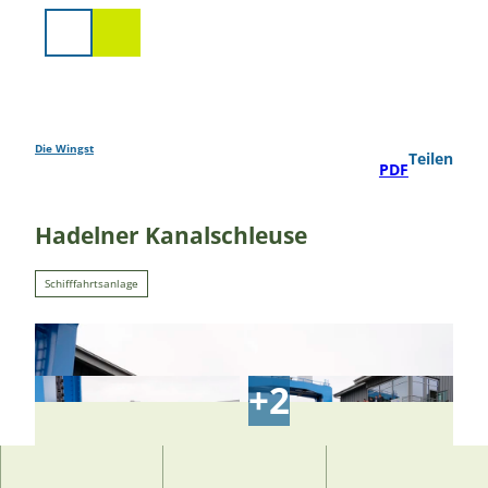
Z
u
Suche
m
I
n
h
a
Die Wingst
Teilen
PDF
l
t
Hadelner Kanalschleuse
Schifffahrtsanlage